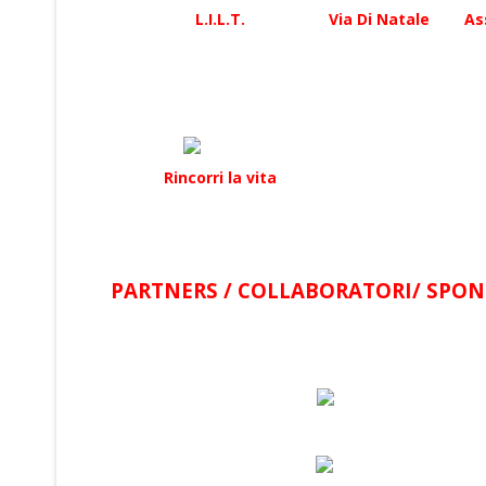
L.I.L.T.
Via Di Natale
As
Rincorri la vita
PARTNERS / COLLABORATORI/ SPON