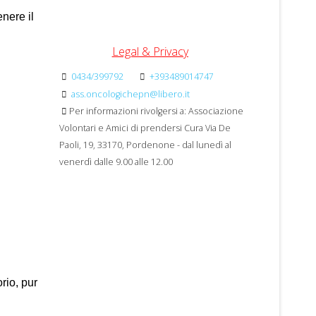
enere il
Legal & Privacy
0434/399792
+393489014747
ass.oncologichepn@libero.it
Per informazioni rivolgersi a: Associazione
Volontari e Amici di prendersi Cura Via De
Paoli, 19, 33170, Pordenone - dal lunedì al
venerdì dalle 9.00 alle 12.00
orio, pur