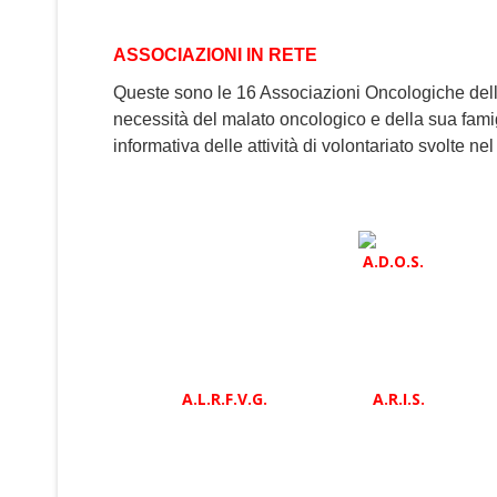
ASSOCIAZIONI IN RETE
Queste sono le
16 A
ssociazioni Oncologiche dell
necessità del malato oncologico e della sua famig
informativa delle attività di volontariato
svolte nel
A.D.O.S.
A.L.R.F.V.G.
A.R.I.S.