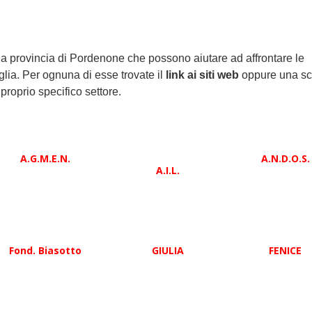
a provincia di Pordenone che possono aiutare ad affrontare le
lia. Per ognuna di esse trovate il
link ai siti web
oppure una s
 proprio specifico settore.
A.G.M.E.N.
A.N.D.O.S.
A.I.L.
Fond. Biasotto
GIULIA
FENICE