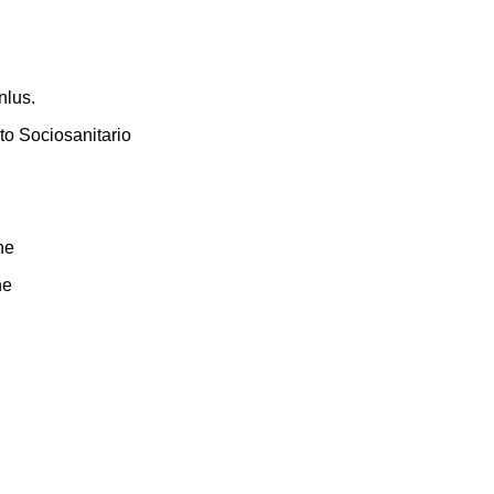
nlus.
to Sociosanitario
ne
ne