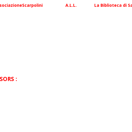
sociazioneScarpolini
A.L.L.
La Biblioteca di S
SORS :