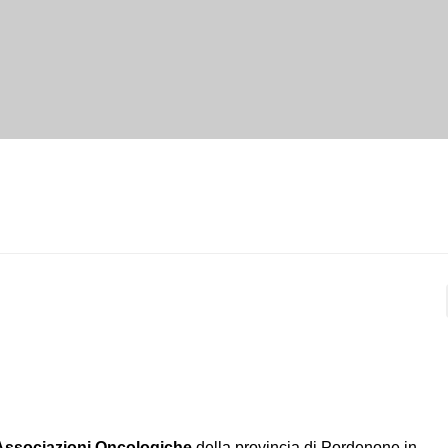
 Associazioni Oncologiche
della provincia di Pordenone in